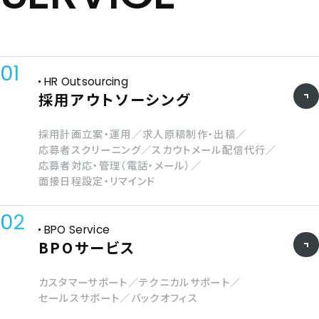
01
HR Outsourcing
採用アウトソーシング
採用計画立案・運用／求人原稿制作・出稿／
応募者スクリーニング／
スカウトメール配信代行／
応募者対応・管理（電話・メール）／
面接日程設定・リマインド
02
BPO Service
BPOサービス
カスタマーサポート／テクニカルサポート／
セールスサポート／バックオフィス